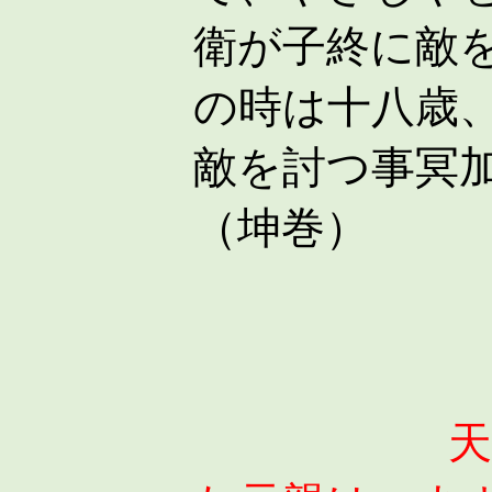
衛が子終に敵
の時は十八歳
敵を討つ事冥
（坤巻）