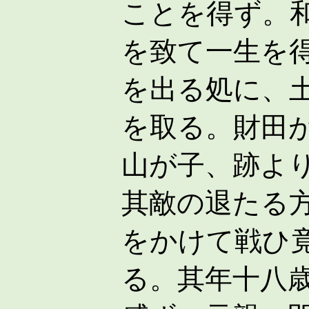
ことを得ず。
を致て一生を
を出る処に、
を取る。財田
山が子、跡よ
其敵の退たる
をかけて戦ひ
る。其年十八