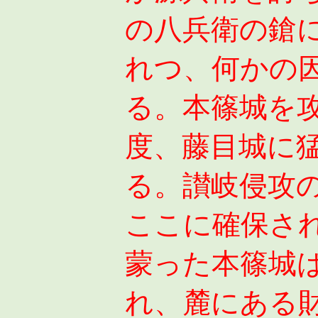
の八兵衛の鎗
れつ、何かの
る。本篠城を
度、藤目城に
る。讃岐侵攻
ここに確保さ
蒙った本篠城
れ、麓にある