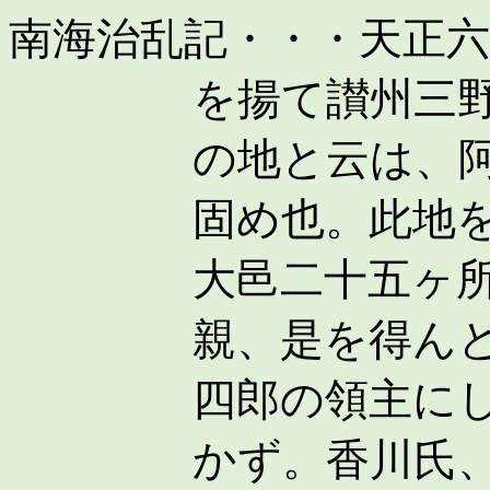
南海治乱記・・・天正
を揚て讃州三
の地と云は、
固め也。此地
大邑二十五ヶ
親、是を得ん
四郎の領主に
かず。香川氏