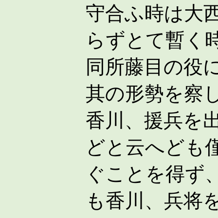
守合ふ時は大
らずとて暫く
同所藤目の役
其の形勢を察
香川、援兵を
どと云へども
ぐことを得ず
も香川、兵将