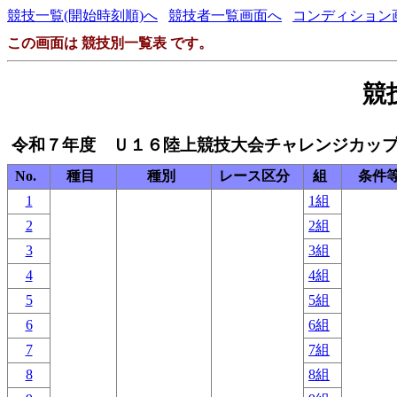
競技一覧(開始時刻順)へ
競技者一覧画面へ
コンディション
この画面は 競技別一覧表 です。
競
令和７年度 Ｕ１６陸上競技大会チャレンジカッ
No.
種目
種別
レース区分
組
条件
1
1組
2
2組
3
3組
4
4組
5
5組
6
6組
7
7組
8
8組