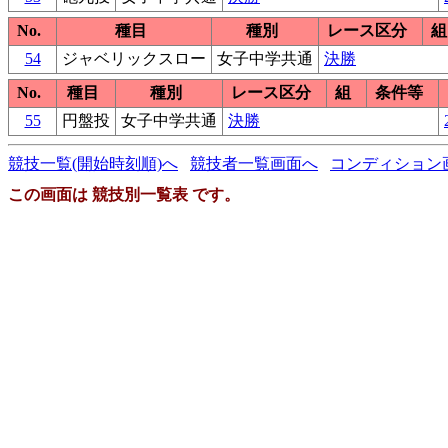
No.
種目
種別
レース区分
組
54
ジャベリックスロー
女子中学共通
決勝
No.
種目
種別
レース区分
組
条件等
55
円盤投
女子中学共通
決勝
競技一覧(開始時刻順)へ
競技者一覧画面へ
コンディション
この画面は 競技別一覧表 です。