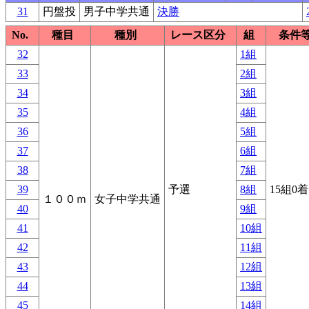
31
円盤投
男子中学共通
決勝
No.
種目
種別
レース区分
組
条件
32
1組
33
2組
34
3組
35
4組
36
5組
37
6組
38
7組
39
予選
8組
15組0
１００ｍ
女子中学共通
40
9組
41
10組
42
11組
43
12組
44
13組
45
14組