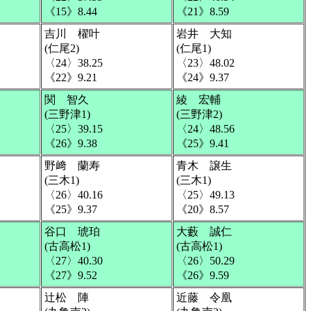
《15》8.44
《21》8.59
吉川 櫂叶
岩井 大知
(仁尾2)
(仁尾1)
〈24〉38.25
〈23〉48.02
《22》9.21
《24》9.37
関 智久
綾 宏輔
(三野津1)
(三野津2)
〈25〉39.15
〈24〉48.56
《26》9.38
《25》9.41
野﨑 蘭寿
青木 譲生
(三木1)
(三木1)
〈26〉40.16
〈25〉49.13
《25》9.37
《20》8.57
谷口 琥珀
大藪 誠仁
(古高松1)
(古高松1)
〈27〉40.30
〈26〉50.29
《27》9.52
《26》9.59
辻松 陣
近藤 令凰