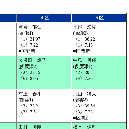
４区
５区
貞廣 郁仁
平尾 悠真
(高瀬1)
(高瀬2)
〈1〉31.07
〈1〉38.22
《1》7.22
《1》7.15
■区間新
■区間新
久保田 煌己
中島 勇翔
(多度津2)
(多度津1)
〈2〉32.15
〈2〉39.51
《6》8.05
《4》7.36
村上 春斗
北山 将大
(龍雲1)
(龍雲2)
〈3〉32.21
〈3〉39.54
《3》7.51
《3》7.33
■区間新
田村 渉翔
橋本 煌雅