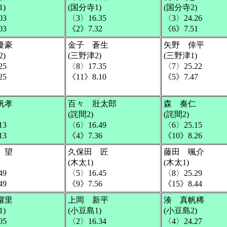
)
(国分寺1)
(国分寺2)
03
〈3〉16.35
〈3〉24.26
03
《2》7.32
《6》7.51
優豪
金子 蒼生
矢野 倖平
)
(三野津2)
(三野津1)
25
〈8〉17.35
〈7〉25.22
25
《11》8.10
《5》7.47
帆孝
百々 壯太郎
森 奏仁
(詫間2)
(詫間2)
13
〈6〉16.49
〈6〉25.15
13
《4》7.36
《10》8.26
 望
久保田 匠
藤田 颯介
(木太1)
(木太1)
49
〈5〉16.45
〈8〉25.29
49
《9》7.56
《15》8.44
櫂里
上岡 新平
湊 真帆稀
)
(小豆島1)
(小豆島2)
05
〈2〉16.34
〈4〉24.27