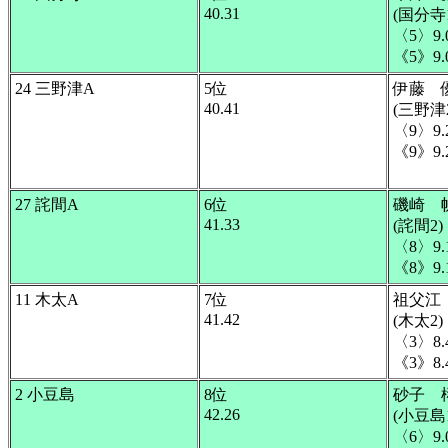
40.31
(国分寺1
〈5〉9.
《5》9.
24 三野津A
5位
伊藤 
40.41
(三野津2
〈9〉9.
《9》9.
27 詫間A
6位
磯崎 
41.33
(詫間2)
〈8〉9.
《8》9.
11 木太A
7位
祖父江
41.42
(木太2)
〈3〉8.
《3》8.
2 小豆島
8位
砂子 
42.26
(小豆島1
〈6〉9.