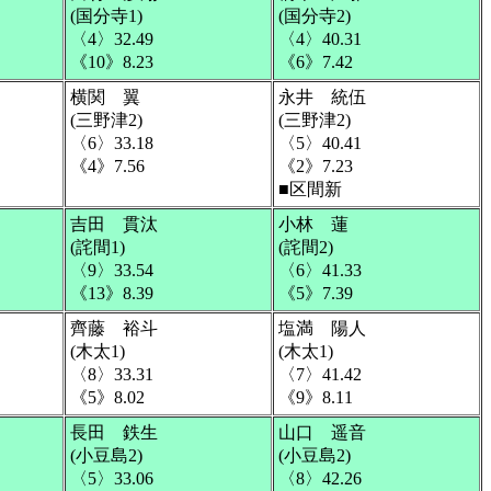
(国分寺1)
(国分寺2)
〈4〉32.49
〈4〉40.31
《10》8.23
《6》7.42
横関 翼
永井 統伍
(三野津2)
(三野津2)
〈6〉33.18
〈5〉40.41
《4》7.56
《2》7.23
■区間新
吉田 貫汰
小林 蓮
(詫間1)
(詫間2)
〈9〉33.54
〈6〉41.33
《13》8.39
《5》7.39
齊藤 裕斗
塩満 陽人
(木太1)
(木太1)
〈8〉33.31
〈7〉41.42
《5》8.02
《9》8.11
長田 鉄生
山口 遥音
(小豆島2)
(小豆島2)
〈5〉33.06
〈8〉42.26