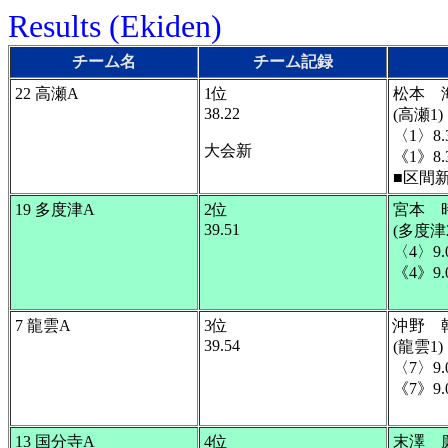
Results (Ekiden)
チーム名
チーム記録
22 高瀬A
1位
松本 
38.22
(高瀬1)
〈1〉8.
大会新
《1》8.
■区間
19 多度津A
2位
宮本 
39.51
(多度津2
〈4〉9.
《4》9.
7 龍雲A
3位
沖野 
39.54
(龍雲1)
〈7〉9.
《7》9.
13 国分寺A
4位
末澤 