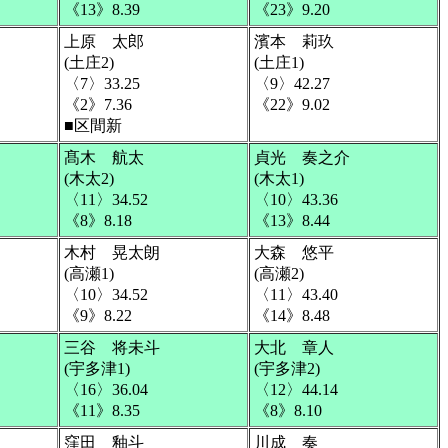
《13》8.39
《23》9.20
上原 太郎
濱本 莉玖
(土庄2)
(土庄1)
〈7〉33.25
〈9〉42.27
《2》7.36
《22》9.02
■区間新
髙木 航太
貞光 奏之介
(木太2)
(木太1)
〈11〉34.52
〈10〉43.36
《8》8.18
《13》8.44
木村 晃太朗
大森 悠平
(高瀬1)
(高瀬2)
〈10〉34.52
〈11〉43.40
《9》8.22
《14》8.48
三谷 将未斗
大北 章人
(宇多津1)
(宇多津2)
〈16〉36.04
〈12〉44.14
《11》8.35
《8》8.10
窪田 釉斗
川成 奏