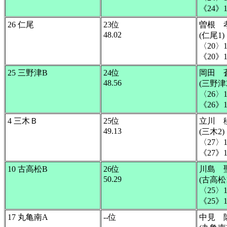
《24》1
26 仁尾
23位
曽根 
48.02
(仁尾1)
〈20〉1
《20》1
25 三野津B
24位
岡田 
48.56
(三野津2
〈26〉1
《26》1
4 三木Ｂ
25位
立川 
49.13
(三木2)
〈27〉1
《27》1
10 古高松B
26位
川島 
50.29
(古高松1
〈25〉1
《25》1
17 丸亀南A
--位
中見 