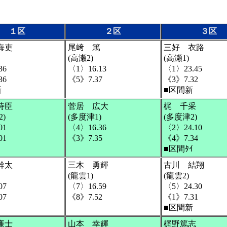
１区
２区
３区
海吏
尾﨑 篤
三好 衣路
(高瀬2)
(高瀬1)
36
〈1〉16.13
〈1〉23.45
36
《5》7.37
《3》7.32
新
■区間新
時臣
菅居 広大
梶 千采
)
(多度津1)
(多度津2)
01
〈4〉16.36
〈2〉24.10
01
《3》7.35
《4》7.34
■区間ﾀｲ
幹太
三木 勇輝
古川 結翔
(龍雲1)
(龍雲2)
07
〈7〉16.59
〈5〉24.30
07
《8》7.52
《1》7.31
■区間新
廉士
山本 幸輝
梶野篤志