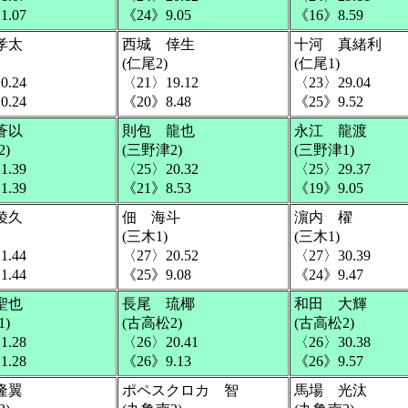
1.07
《24》9.05
《16》8.59
孝太
西城 倖生
十河 真緒利
(仁尾2)
(仁尾1)
0.24
〈21〉19.12
〈23〉29.04
0.24
《20》8.48
《25》9.52
蒼以
則包 龍也
永江 龍渡
)
(三野津2)
(三野津1)
1.39
〈25〉20.32
〈25〉29.37
1.39
《21》8.53
《19》9.05
稜久
佃 海斗
濵内 櫂
(三木1)
(三木1)
1.44
〈27〉20.52
〈27〉30.39
1.44
《25》9.08
《24》9.47
聖也
長尾 琉椰
和田 大輝
)
(古高松2)
(古高松2)
1.28
〈26〉20.41
〈26〉30.38
1.28
《26》9.13
《26》9.57
隆翼
ポペスクロカ 智
馬場 光汰