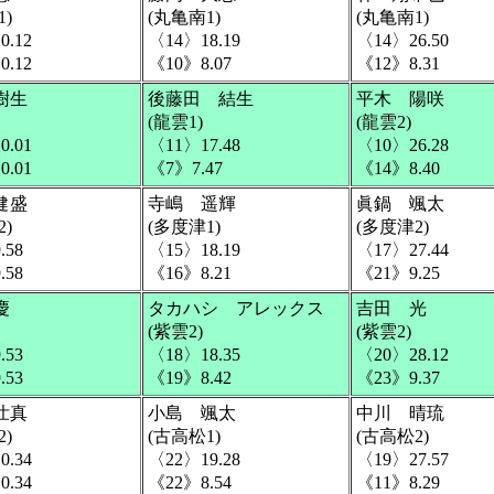
)
(丸亀南1)
(丸亀南1)
0.12
〈14〉18.19
〈14〉26.50
0.12
《10》8.07
《12》8.31
樹生
後藤田 結生
平木 陽咲
(龍雲1)
(龍雲2)
0.01
〈11〉17.48
〈10〉26.28
0.01
《7》7.47
《14》8.40
健盛
寺嶋 遥輝
眞鍋 颯太
)
(多度津1)
(多度津2)
.58
〈15〉18.19
〈17〉27.44
.58
《16》8.21
《21》9.25
慶
タカハシ アレックス
吉田 光
(紫雲2)
(紫雲2)
.53
〈18〉18.35
〈20〉28.12
.53
《19》8.42
《23》9.37
壮真
小島 颯太
中川 晴琉
)
(古高松1)
(古高松2)
0.34
〈22〉19.28
〈19〉27.57
0.34
《22》8.54
《11》8.29