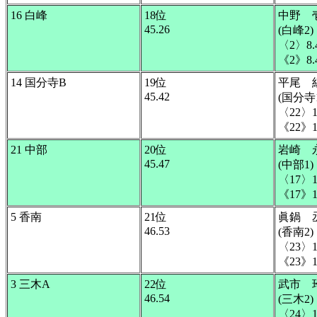
16 白峰
18位
中野 
45.26
(白峰2)
〈2〉8.
《2》8.
14 国分寺B
19位
平尾 
45.42
(国分寺1
〈22〉1
《22》1
21 中部
20位
岩崎 
45.47
(中部1)
〈17〉1
《17》1
5 香南
21位
眞鍋 
46.53
(香南2)
〈23〉1
《23》1
3 三木A
22位
武市 
46.54
(三木2)
〈24〉1