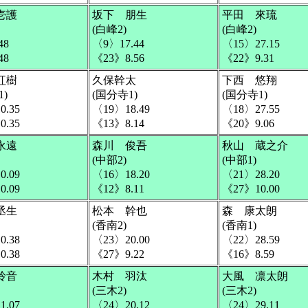
壱護
坂下 朋生
平田 來琉
(白峰2)
(白峰2)
48
〈9〉17.44
〈15〉27.15
48
《23》8.56
《22》9.31
紅樹
久保幹太
下西 悠翔
)
(国分寺1)
(国分寺1)
0.35
〈19〉18.49
〈18〉27.55
0.35
《13》8.14
《20》9.06
永遠
森川 俊吾
秋山 蔵之介
(中部2)
(中部1)
0.09
〈16〉18.20
〈21〉28.20
0.09
《12》8.11
《27》10.00
丞生
松本 幹也
森 康太朗
(香南2)
(香南1)
0.38
〈23〉20.00
〈22〉28.59
0.38
《27》9.22
《16》8.59
玲音
木村 羽汰
大風 凛太朗
(三木2)
(三木2)
1.07
〈24〉20.12
〈24〉29.11