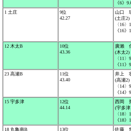
《6》9.
1 土庄
9位
山口 
42.27
(土庄2)
〈16〉1
《16》1
12 木太B
10位
廣瀨 
43.36
(木太2)
〈11〉9
《11》9
23 高瀬B
11位
井上 
43.40
(高瀬2)
〈14〉9
《14》9
15 宇多津
12位
西岡 
44.14
(宇多津1
〈18〉1
《18》1
18 丸亀南B
13位
佐藤 