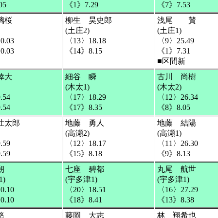
05
《1》7.29
《7》7.53
璃桜
柳生 昊史郎
浅尾 賛
(土庄2)
(土庄1)
0.03
〈13〉18.18
〈9〉25.49
0.03
《14》8.15
《1》7.31
■区間新
倖大
細谷 瞬
古川 尚樹
(木太1)
(木太2)
.54
〈17〉18.29
〈12〉26.34
.54
《17》8.35
《8》8.05
壮太郎
地藤 勇人
地藤 結陽
(高瀬2)
(高瀬1)
.59
〈12〉18.17
〈11〉26.30
.59
《15》8.18
《9》8.13
朔
七座 碧都
丸尾 航世
)
(宇多津1)
(宇多津1)
0.10
〈20〉18.51
〈16〉27.29
0.10
《18》8.41
《13》8.38
悠
藤岡 大志
林 翔希也