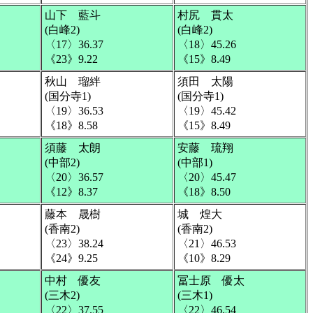
山下 藍斗
村尻 貫太
(白峰2)
(白峰2)
〈17〉36.37
〈18〉45.26
《23》9.22
《15》8.49
秋山 瑠絆
須田 太陽
(国分寺1)
(国分寺1)
〈19〉36.53
〈19〉45.42
《18》8.58
《15》8.49
須藤 太朗
安藤 琉翔
(中部2)
(中部1)
〈20〉36.57
〈20〉45.47
《12》8.37
《18》8.50
藤本 晟樹
城 煌大
(香南2)
(香南2)
〈23〉38.24
〈21〉46.53
《24》9.25
《10》8.29
中村 優友
冨士原 優太
(三木2)
(三木1)
〈22〉37.55
〈22〉46.54