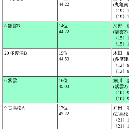
44.22
(丸亀南1
〈19〉1
《19》1
8 龍雲B
14位
河野 
44.22
(龍雲2)
〈15〉1
《15》1
20 多度津B
15位
木田 
44.53
(多度津2
〈12〉9
《12》9
6 紫雲
16位
細川 
45.03
(紫雲2)
〈10〉9
《10》9
9 古高松A
17位
戸田 
45.22
(古高松2
〈21〉1
《21》1