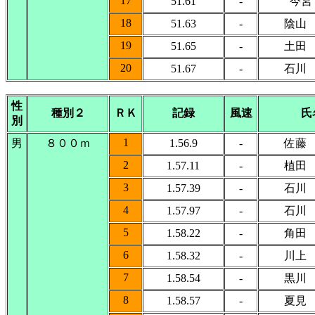
17
51.61
-
今宮
18
51.63
-
陰山
19
51.65
-
土田
20
51.67
-
石川
性
種別２
ＲＫ
記録
風速
氏
別
1
男
８００ｍ
1.56.9
-
佐藤
2
1.57.11
-
植田
3
1.57.39
-
石川
4
1.57.97
-
石川
5
1.58.22
-
角田
6
1.58.32
-
川上
7
1.58.54
-
黒川
8
1.58.57
-
夏見