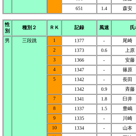
651
1.4
森安
性
種別２
ＲＫ
記録
風速
氏
別
1
男
三段跳
1377
-
尾崎
2
1373
0.6
上原
3
1366
-
安藤
4
1347
-
篠原
5
1342
-
長田
1342
0.9
斉藤
7
1341
1.8
臼井
8
1337
1.5
豊嶋
9
1335
-
川崎
10
1334
-
山本