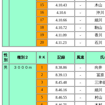
15
4.10.43
-
木山
16
4.10.6
-
沖川
17
4.10.66
-
細川
18
4.10.72
-
駒山
19
4.11.09
-
香川
20
4.11.23
-
石川
性
種別２
ＲＫ
記録
風速
氏
別
1
男
３０００ｍ
8.38.86
-
向井
2
8.39.13
-
冨原
3
8.45.48
-
三津
4
8.46.16
-
細川
5
8.46.55
-
村山
6
8.46.75
-
木村