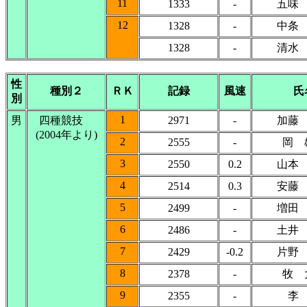
11
1333
-
五味
12
1328
-
中条
1328
-
清水
性
種別２
ＲＫ
記録
風速
氏
別
1
男
四種競技
2971
-
加藤
(2004年より)
2
2555
-
岡 
3
2550
0.2
山本
4
2514
0.3
安藤
5
2499
-
増田
6
2486
-
土井
7
2429
-0.2
片野
8
2378
-
牧 
9
2355
-
李