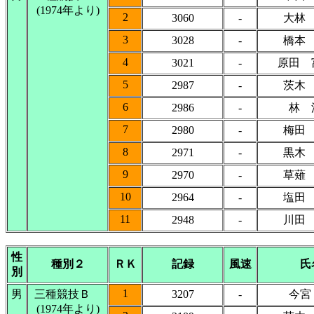
(1974年より)
2
3060
-
大林
3
3028
-
橋本
4
3021
-
原田 
5
2987
-
茨木
6
2986
-
林 
7
2980
-
梅田
8
2971
-
黒木
9
2970
-
草薙
10
2964
-
塩田
11
2948
-
川田
性
種別２
ＲＫ
記録
風速
氏
別
1
男
三種競技Ｂ
3207
-
今宮
(1974年より)