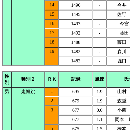
14
1496
-
今井
15
1495
-
佐野
16
1493
-
今宮
17
1492
-
藤田
18
1488
-
藤田
19
1482
-
森川
1482
-
堀口
性
種別２
ＲＫ
記録
風速
氏
別
1
男
走幅跳
695
1.9
山村
2
679
1.9
森重
3
677
0.0
小西
677
1.1
岡本 
5
675
1.5
橋本