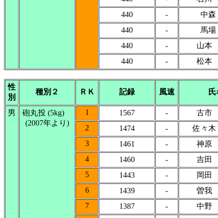
440
-
中森
440
-
馬場
440
-
山本
440
-
松本
性
種別２
ＲＫ
記録
風速
氏
別
1
男
砲丸投 (5kg)
1567
-
古市
(2007年より)
2
1474
-
佐々木
3
1461
-
神原
4
1460
-
吉田
5
1443
-
岡田
6
1439
-
曽我
7
1387
-
中野