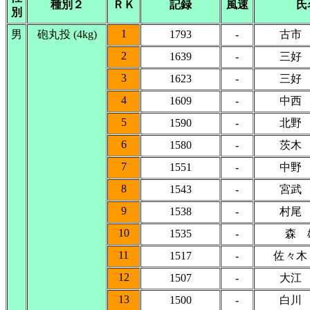
種別２
ＲＫ
記録
風速
氏
別
1
男
砲丸投 (4kg)
1793
-
古市
2
1639
-
三好
3
1623
-
三好
4
1609
-
中西
5
1590
-
北野
6
1580
-
茨木
7
1551
-
中野
8
1543
-
宮武
9
1538
-
村尾
10
1535
-
森 
11
1517
-
佐々木
12
1507
-
大江
13
1500
-
白川