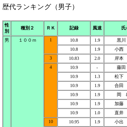
歴代ランキング（男子）
性
種別２
ＲＫ
記録
風速
氏
別
1
男
１００ｍ
10.8
1.9
黒川
10.8
1.9
小西
3
10.83
2.0
岸本
4
10.9
-
藤田
10.9
1.3
松下
10.9
1.9
合田
10.9
1.9
岡 
10.9
1.9
加藤
10.9
1.0
直井
10
10.95
1.9
小出