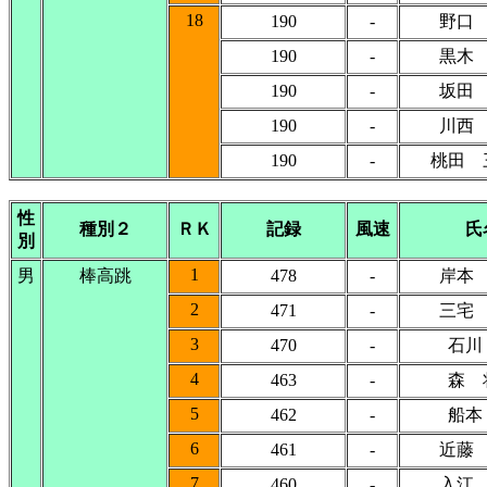
18
190
-
野口
190
-
黒木
190
-
坂田
190
-
川西
190
-
桃田 
性
種別２
ＲＫ
記録
風速
氏
別
1
男
棒高跳
478
-
岸本
2
471
-
三宅
3
470
-
石川
4
463
-
森 
5
462
-
船本
6
461
-
近藤
7
460
-
入江