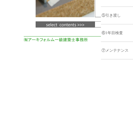
⑤引き渡し
⑥1年目検査
⑦メンテナンス