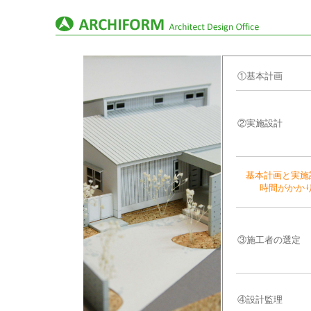
①基本計画
②実施設計
基本計画と実施
時間がかか
③施工者の選定
④設計監理