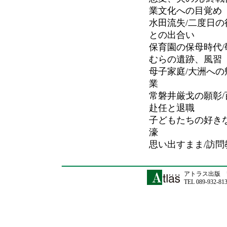
業文化への目覚め
水田流失/二度日の
との出合い
保育園の保母時代/
むらの遺跡、風習
母子家庭/大洲への
業
常磐井厳戈の願彰
赴任と退職
子どもたちの好き
濠
思い出すまま/訪問
アトラス出版 〒
TEL 089-932-81