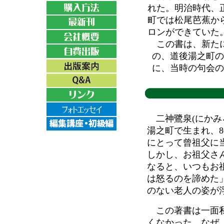
れた。明治時代、
町では松尾芭蕉か
ロンができていた
この書は、新たに
の、道後湯之町の
に、当時の句会の
二神鷺泉(にかみ
湯之町で生まれ、
にとって曾祖父に
しかし、お祖父さ
なると、いつもお
は怒るのを諦めた
のない老人の姿が
この著書は一面私
くなかった。なぜ