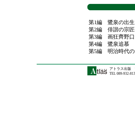
第1編 鷺泉の出
第2編 俳諧の宗
第3編 画狂齊野
第4編 鷺泉追慕
第5編 明治時代
アトラス出版 〒
TEL 089-932-81