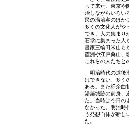
って来た。東京や
治しながらいろい
民の湯治客のほか
多くの文化人がや
でき、人の集まり
石堂に集まった人
書家三輪田米山も
霞洲や江戸桑山、
これらの人たちと
明治時代の道後湯
はできない。多く
ある。また紆余曲
湯築城跡の前身、
た。当時は今日の
なかった。明治時
う発想自体が新し
た。