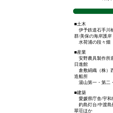
■土木
伊予鉄道石手川橋梁
群/美保の海岸護岸
水荷浦の段々畑
■産業
安野農具製作所唐
日進館
倉敷絹織（株）西
造船所
湯山第一・第二・
■建築
愛媛県庁舎/宇和
釣島灯台/中渡島灯
翠荘ほか