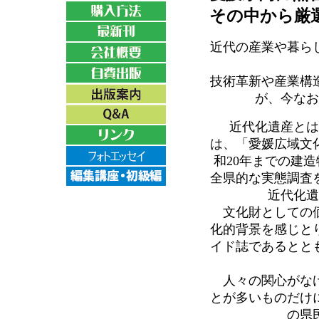
その中から厳
近代の産業や暮ら
技術革新や産業構
が、今なお
近代化遺産とは
は、「愛媛広域文
和20年までの建造
全県的な実態調査
近代化遺
文化財としての価
化的背景を感じと
イド誌であるとと
人々の関心がなけ
とが多いものだけ
の県