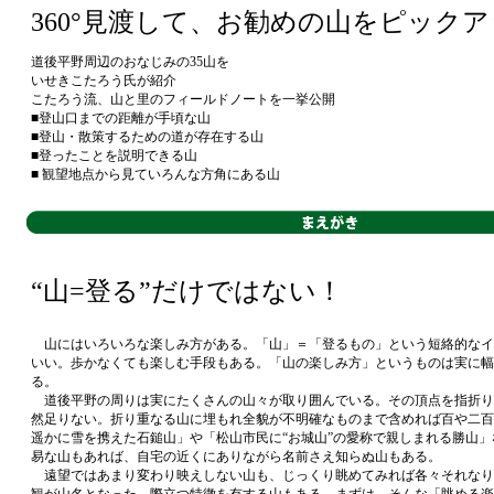
360°見渡して、お勧めの山をピック
道後平野周辺のおなじみの35山を
いせきこたろう氏が紹介
こたろう流、山と里のフィールドノートを一挙公開
■登山口までの距離が手頃な山
■登山・散策するための道が存在する山
■登ったことを説明できる山
■ 観望地点から見ていろんな方角にある山
“山=登る”だけではない！
山にはいろいろな楽しみ方がある。「山」＝「登るもの」という短絡的なイ
いい。歩かなくても楽しむ手段もある。「山の楽しみ方」というものは実に幅
る。
道後平野の周りは実にたくさんの山々が取り囲んでいる。その頂点を指折り
然足りない。折り重なる山に埋もれ全貌が不明確なものまで含めれば百や二百
遥かに雪を携えた石鎚山」や「松山市民に“お城山”の愛称で親しまれる勝山
易な山もあれば、自宅の近くにありながら名前さえ知らぬ山もある。
遠望ではあまり変わり映えしない山も、じっくり眺めてみれば各々それなり