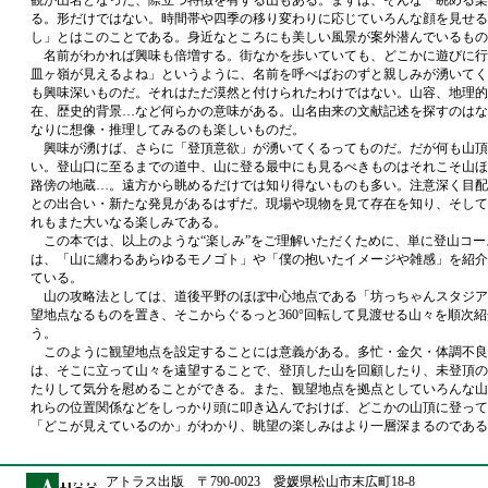
観が山名となった、際立つ特徴を有する山もある。まずは、そんな「眺める楽
る。形だけではない。時間帯や四季の移り変わりに応じていろんな顔を見せる
し」とはこのことである。身近なところにも美しい風景が案外潜んでいるもの
名前がわかれば興味も倍増する。街なかを歩いていても、どこかに遊びに行
皿ヶ嶺が見えるよね」というように、名前を呼べばおのずと親しみが湧いてく
も興味深いものだ。それはただ漠然と付けられたわけではない。山容、地理的
在、歴史的背景…など何らかの意味がある。山名由来の文献記述を探すのはな
なりに想像・推理してみるのも楽しいものだ。
興味が湧けば、さらに「登頂意欲」が湧いてくるってものだ。だが何も山頂
い。登山口に至るまでの道中、山に登る最中にも見るべきものはそれこそ山ほ
路傍の地蔵…。遠方から眺めるだけでは知り得ないものも多い。注意深く目配
との出合い・新たな発見があるはずだ。現場や現物を見て存在を知り、そして
れもまた大いなる楽しみである。
この本では、以上のような“楽しみ”をご理解いただくために、単に登山コー
は、「山に纏わるあらゆるモノゴト」や「僕の抱いたイメージや雑感」を紹介
ている。
山の攻略法としては、道後平野のほぼ中心地点である「坊っちゃんスタジア
望地点なるものを置き、そこからぐるっと360°回転して見渡せる山々を順次
う。
このように観望地点を設定することには意義がある。多忙・金欠・体調不良
は、そこに立って山々を遠望することで、登頂した山を回顧したり、未登頂の
たりして気分を慰めることができる。また、観望地点を拠点としていろんな山
れらの位置関係などをしっかり頭に叩き込んでおけば、どこかの山頂に登って
「どこが見えているのか」がわかり、眺望の楽しみはより一層深まるのである
アトラス出版 〒790-0023 愛媛県松山市末広町18-8