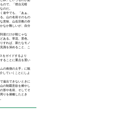
しみ」というものがあ
もので、「燈台元暗
なのだ。
く途中でも、「あぁ、
る。山の名前そのもの
な意味、山岳宗教の存
かなか難しいが、自分
到達だけが能じゃな
どある。草花、景色、
りすれば、新たなモノ
見識を深めること、こ
スをガイドするより
することに重点を置い
ムの南側の土手」に観
紹介していくことにしよ
で遠出できないときに
山の制覇意欲を燃やし
の形や名前、そしてそ
周りを俯瞰したとき
。