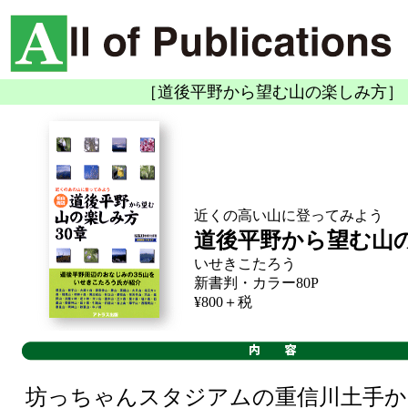
［道後平野から望む山の楽しみ方］
近くの高い山に登ってみよう
道後平野から望む山
いせきこたろう
新書判・カラー80P
¥800＋税
坊っちゃんスタジアムの重信川土手か