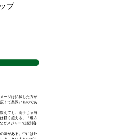
アップ
メージは払拭した方が
広くて奥深いものであ
数えても、両手じゃ当
は軽く超える。「遠方
」などメジャーで識別容
の味がある。中には外