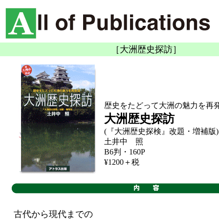
［大洲歴史探訪］
歴史をたどって大洲の魅力を再
大洲歴史探訪
(『大洲歴史探検』改題・増補版)
土井中 照
B6判・160P
¥1200＋税
古代から現代までの