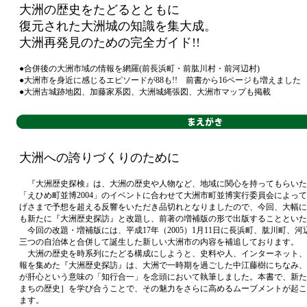
大洲の歴史をたどるとともに
復元された大洲城の知識を集大成。
大洲再発見のための完全ガイド!!
●合併後の大洲市域の情報を網羅(前長浜町・前肱川村・前河辺村)
●大洲市を身近に感じるエピソードが88も!! 前書から16ページも増えました
●大洲古城跡地図、加藤家系図、大洲城縄張図、大洲市マップも掲載
大洲への誇りづくりのために
『大洲歴史探検』は、大洲の歴史や人物など、地域に関心を持ってもらいた
「えひめ町並博2004」のイベントに合わせて大洲市町並博実行委員会によっ
げさまで予想を超える反響をいただき品切れとなりましたので、今回、大幅に
も新たに『大洲歴史探訪』と改題し、前著の増補版の形で出版することといた
今回の改題・増補版には、平成17年（2005）1月11日に長浜町、肱川町、
三つの自治体と合併して誕生した新しい大洲市の内容を補追しております。
大洲の歴史を時系列にたどる構成にしようと、史料や人、インターネット、
報を集めた『大洲歴史探訪』は、大洲で一時期を過ごした中江藤樹にちなみ、
が肝心という意味の「知行合一」を念頭において執筆しました。本書で、新た
まちの歴史］を学び合うことで、その魅力をさらに高めるムーブメントが起こ
ます。