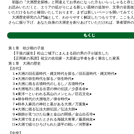
初版の『大洲歴史探検』と間違えてお求めになった方もいらっしゃると存じ
お読みいただくと、エリアの拡がりによる新しい題材の追加や、文章の全面改
いただけるものと確信いたしております。まずは新しいページを開いてみてく
大洲歴史研究の入門編として、わかりやすく解説したつもりです。ここを入
さらに掘り下げ、あなた自身の大洲史を創りあげていただければ、筆者望外の
第１章 幼少期の子規
【子規の誕生】松山ご城下にまんまる顔の男の子が誕生した
【正岡家の系譜】祖父の佐伯家・大原家は学者を多く輩出した家系
第１章 大洲の歴史
【古代】
１●大洲の旧石器時代・縄文時代を探る／旧石器時代・縄文時代●
２●大洲の弥生時代を探る／弥生時代●
３●大洲に残る古墳時代のしるし／古墳時代●
４●大洲地方に残る出雲の神の伝説／少彦名命●
５●東洋一といわれる高山のメンヒル／巨石文化●
６●律令時代の大洲地方／律令時代●
７●柿本人麻呂の神社と墓がある大洲／万葉集●
８●大洲に残る弘法大師伝説／弘法大師●
９●猟師が見つけた仏像と金山の関係／金山出石寺●
10●大洲で生まれたとされる海賊大将軍／藤原純友●
11●大洲で繰りひろげられた源平の戦い／河野家●
【中世】