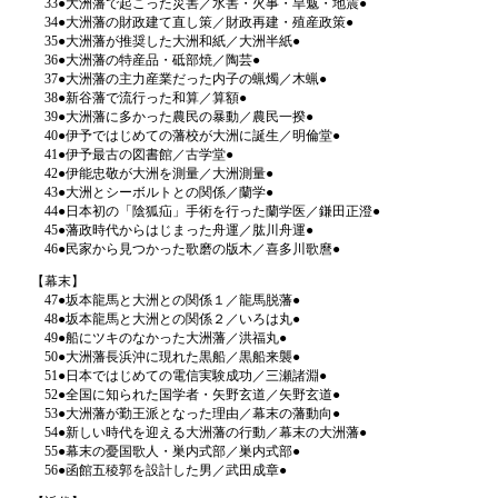
33●大洲藩で起こった災害／水害・火事・旱魃・地震●
34●大洲藩の財政建て直し策／財政再建・殖産政策●
35●大洲藩が推奨した大洲和紙／大洲半紙●
36●大洲藩の特産品・砥部焼／陶芸●
37●大洲藩の主力産業だった内子の蝋燭／木蝋●
38●新谷藩で流行った和算／算額●
39●大洲藩に多かった農民の暴動／農民一揆●
40●伊予ではじめての藩校が大洲に誕生／明倫堂●
41●伊予最古の図書館／古学堂●
42●伊能忠敬が大洲を測量／大洲測量●
43●大洲とシーボルトとの関係／蘭学●
44●日本初の「陰狐疝」手術を行った蘭学医／鎌田正澄●
45●藩政時代からはじまった舟運／肱川舟運●
46●民家から見つかった歌磨の版木／喜多川歌麿●
【幕末】
47●坂本龍馬と大洲との関係１／龍馬脱藩●
48●坂本龍馬と大洲との関係２／いろは丸●
49●船にツキのなかった大洲藩／洪福丸●
50●大洲藩長浜沖に現れた黒船／黒船来襲●
51●日本ではじめての電信実験成功／三瀬諸淵●
52●全国に知られた国学者・矢野玄道／矢野玄道●
53●大洲藩が勤王派となった理由／幕末の藩動向●
54●新しい時代を迎える大洲藩の行動／幕末の大洲藩●
55●幕末の憂国歌人・巣内式部／巣内式部●
56●函館五稜郭を設計した男／武田成章●