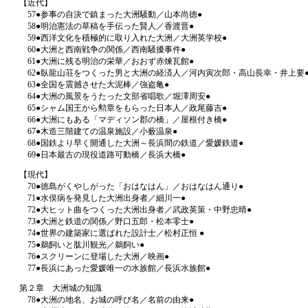
【近代】
57●参事の自決で鎮まった大洲騒動／山本尚徳●
58●明治憲法の草稿を手伝った賢人／香渡晋●
59●西洋文化を積極的に取り入れた大洲／大洲英学校●
60●大洲と西南戦争の関係／西南騒擾事件●
61●大洲に残る明治の栄華／おおず赤煉瓦館●
62●臥龍山荘をつくった男と大洲の経済人／河内寅次郎・高山長幸・井上要
63●全国を震撼させた大泥棒／強盗亀●
64●大洲の風景をうたった文部省唱歌／堀澤周安●
65●シャム国王から勲章をもらった日本人／政尾藤吉●
66●大洲にもある「マディソン郡の橋」／屋根付き橋●
67●木造三階建ての温泉施設／小薮温泉●
68●国鉄より早く開通した大洲～長浜間の鉄道／愛媛鉄道●
69●日本最古の現役道路可動橋／長浜大橋●
【現代】
70●徳島がくやしがった「おはなはん」／おはなはん通り●
71●水俣病を発見した大洲出身者／細川一●
72●大ヒット曲をつくった大洲出身者／武政英策・中野忠晴●
73●大洲と鉄道の関係／野口五郎・松本零士●
74●世界の建築家に選ばれた設計士／松村正恒 ●
75●鵜飼いと肱川観光／鵜飼い●
76●スクリーンに登場した大洲／映画●
77●長浜にあった愛媛唯一の水族館／長浜水族館●
第２章 大洲城の知識
78●大洲の地名、お城の呼び名／名前の由来●