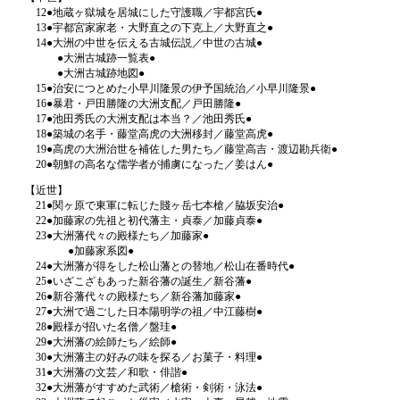
12●地蔵ヶ獄城を居城にした守護職／宇都宮氏●
13●宇都宮家家老・大野直之の下克上／大野直之●
14●大洲の中世を伝える古城伝説／中世の古城●
●大洲古城跡一覧表●
●大洲古城跡地図●
15●治安につとめた小早川隆景の伊予国統治／小早川隆景●
16●暴君・戸田勝隆の大洲支配／戸田勝隆●
17●池田秀氏の大洲支配は本当？／池田秀氏●
18●築城の名手・藤堂高虎の大洲移封／藤堂高虎●
19●高虎の大洲治世を補佐した男たち／藤堂高吉・渡辺勘兵衛●
20●朝鮮の高名な儒学者が捕虜になった／姜はん●
【近世】
21●関ヶ原で東軍に転じた賤ヶ岳七本槍／脇坂安治●
22●加藤家の先祖と初代藩主・貞泰／加藤貞泰●
23●大洲藩代々の殿様たち／加藤家●
●加藤家系図●
24●大洲藩が得をした松山藩との替地／松山在番時代●
25●いざこざもあった新谷藩の誕生／新谷藩●
26●新谷藩代々の殿様たち／新谷藩加藤家●
27●大洲で過ごした日本陽明学の祖／中江藤樹●
28●殿様が招いた名僧／盤珪●
29●大洲藩の絵師たち／絵師●
30●大洲藩主の好みの味を探る／お菓子・料理●
31●大洲藩の文芸／和歌・俳諧●
32●大洲藩がすすめた武術／槍術・剣術・泳法●