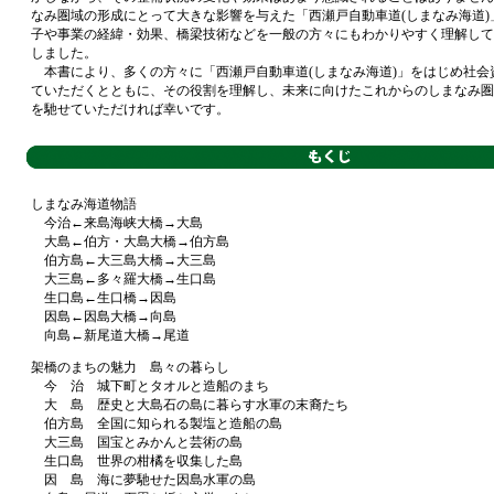
なみ圏域の形成にとって大きな影響を与えた「西瀬戸自動車道(しまなみ海道)
子や事業の経緯・効果、橋梁技術などを一般の方々にもわかりやすく理解して
しました。
本書により、多くの方々に「西瀬戸自動車道(しまなみ海道)」をはじめ社会
ていただくとともに、その役割を理解し、未来に向けたこれからのしまなみ圏
を馳せていただければ幸いです。
しまなみ海道物語
今治←来島海峡大橋→大島
大島←伯方・大島大橋→伯方島
伯方島←大三島大橋→大三島
大三島←多々羅大橋→生口島
生口島←生口橋→因島
因島←因島大橋→向島
向島←新尾道大橋→尾道
架橋のまちの魅力 島々の暮らし
今 治 城下町とタオルと造船のまち
大 島 歴史と大島石の島に暮らす水軍の末裔たち
伯方島 全国に知られる製塩と造船の島
大三島 国宝とみかんと芸術の島
生口島 世界の柑橘を収集した島
因 島 海に夢馳せた因島水軍の島