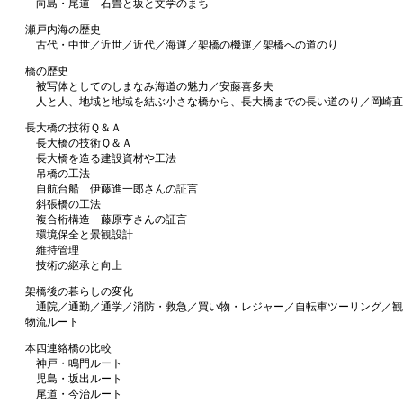
向島・尾道 石畳と坂と文学のまち
瀬戸内海の歴史
古代・中世／近世／近代／海運／架橋の機運／架橋への道のり
橋の歴史
被写体としてのしまなみ海道の魅力／安藤喜多夫
人と人、地域と地域を結ぶ小さな橋から、長大橋までの長い道のり／岡崎直
長大橋の技術Ｑ＆Ａ
長大橋の技術Ｑ＆Ａ
長大橋を造る建設資材や工法
吊橋の工法
自航台船 伊藤進一郎さんの証言
斜張橋の工法
複合桁構造 藤原亨さんの証言
環境保全と景観設計
維持管理
技術の継承と向上
架橋後の暮らしの変化
通院／通勤／通学／消防・救急／買い物・レジャー／自転車ツーリング／観
物流ルート
本四連絡橋の比較
神戸・鳴門ルート
児島・坂出ルート
尾道・今治ルート