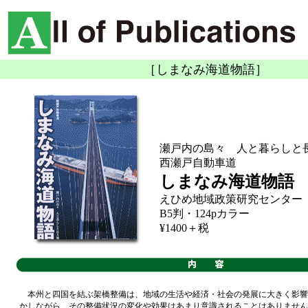
［しまなみ海道物語］
瀬戸内の島々 人と暮らしと
西瀬戸自動車道
しまなみ海道物語
えひめ地域政策研究センター
B5判・124pカラー
¥1400＋税
本州と四国を結ぶ架橋整備は、地域の生活や経済・社会の発展に大きく影響
かしながら、その整備状況の変化や効果はあまり意識されることはありません