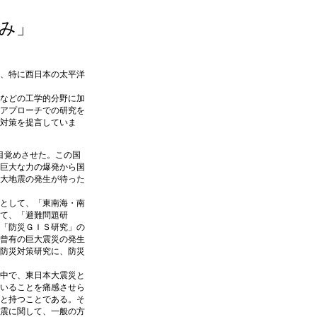
み」
、特に西日本の太平洋
などの工学的分野に加
アプローチでの研究を
対策を提言していま
を目覚めさせた。この国
巨大な力の爆発から国
大地震の発生が待った
として、「東南海・南
えて、「避難問題研
「防災ＧＩＳ研究」の
曾有の巨大震災の発生
防災対策研究に、防災
中で、東日本大震災と
いることを痛感させら
と持つことである。そ
震に関して、一般の方