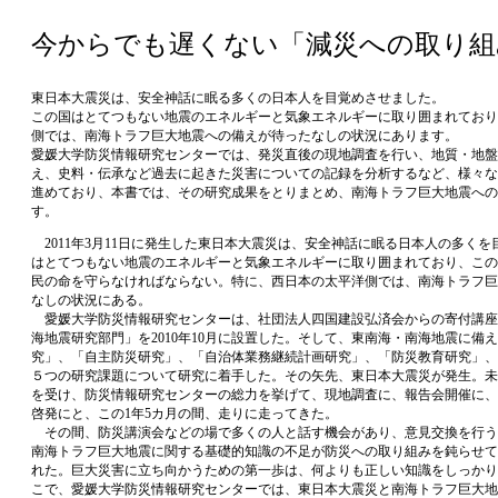
今からでも遅くない「減災への取り組
東日本大震災は、安全神話に眠る多くの日本人を目覚めさせました。
この国はとてつもない地震のエネルギーと気象エネルギーに取り囲まれており
側では、南海トラフ巨大地震への備えが待ったなしの状況にあります。
愛媛大学防災情報研究センターでは、発災直後の現地調査を行い、地質・地盤
え、史料・伝承など過去に起きた災害についての記録を分析するなど、様々な
進めており、本書では、その研究成果をとりまとめ、南海トラフ巨大地震への
す。
2011年3月11日に発生した東日本大震災は、安全神話に眠る日本人の多く
はとてつもない地震のエネルギーと気象エネルギーに取り囲まれており、この
民の命を守らなければならない。特に、西日本の太平洋側では、南海トラフ巨
なしの状況にある。
愛媛大学防災情報研究センターは、社団法人四国建設弘済会からの寄付講座
海地震研究部門」を2010年10月に設置した。そして、東南海・南海地震に備
究」、「自主防災研究」、「自治体業務継続計画研究」、「防災教育研究」、
５つの研究課題について研究に着手した。その矢先、東日本大震災が発生。未
を受け、防災情報研究センターの総力を挙げて、現地調査に、報告会開催に、
啓発にと、この1年5カ月の間、走りに走ってきた。
その間、防災講演会などの場で多くの人と話す機会があり、意見交換を行う
南海トラフ巨大地震に関する基礎的知識の不足が防災への取り組みを鈍らせて
れた。巨大災害に立ち向かうための第一歩は、何よりも正しい知識をしっかり
こで、愛媛大学防災情報研究センターでは、東日本大震災と南海トラフ巨大地