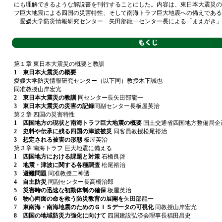
にも理解できるような解説書を刊行することにした。内容は、東日本大震災の
フ巨大地震による四国の災害特性、そして南海トラフ巨大地震への備えである
愛媛大学防災情報研究センター 矢田部龍一センター長による「まえがき」
第１章 東日本大震災の概要と教訓
1
東日本大震災の概要
愛媛大学防災情報研究センター（以下同）教授木下誠也
同准教授山岸宏光
2
東日本大震災の教訓
同センター長矢田部龍一
3
東日本大震災の災害の記録
同副センター長板屋英治
第２章 四国の災害特性
1
四国地方の現状と南海トラフ巨大地震の概要
国土交通省四国地方整備局企
2
史料や伝承に残る四国の津波被災
同客員教授松尾裕治
3
想定される被害の形態
板屋英治
第３章 南海トラフ 巨大地震に備える
1
四国地方における課題と対策
石橋良啓
2
地震・津波に関する各種調査
松尾裕治
3
避難問題
同准教授二神透
4
自主防災
同副センター長高橋治郎
5
災害時の迅速な初動体制の確保
板屋英治
6
物心両面の命を救う防災教育の展開を
矢田部龍一
7
東南海・南海地震のためのＧＩＳデータの可視化
同教授山岸宏光
8
四国の地域防災力強化に向けて
四国建設弘済会理事長福田昌史