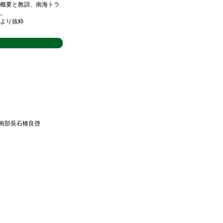
概要と教訓、南海トラ
。
より抜粋
画部長石橋良啓