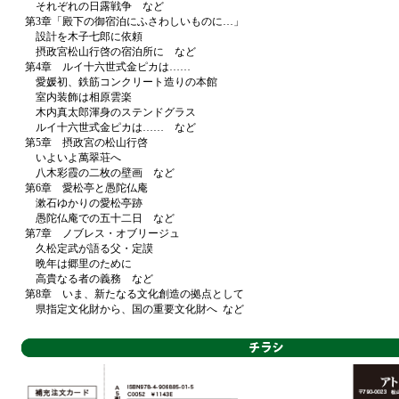
それぞれの日露戦争 など
第3章「殿下の御宿泊にふさわしいものに…」
設計を木子七郎に依頼
摂政宮松山行啓の宿泊所に など
第4章 ルイ十六世式金ピカは……
愛媛初、鉄筋コンクリート造りの本館
室内装飾は相原雲楽
木内真太郎渾身のステンドグラス
ルイ十六世式金ピカは…… など
第5章 摂政宮の松山行啓
いよいよ萬翠荘へ
八木彩霞の二枚の壁画 など
第6章 愛松亭と愚陀仏庵
漱石ゆかりの愛松亭跡
愚陀仏庵での五十二日 など
第7章 ノブレス・オブリージュ
久松定武が語る父・定謨
晩年は郷里のために
高貴なる者の義務 など
第8章 いま、新たなる文化創造の拠点として
県指定文化財から、国の重要文化財へ など