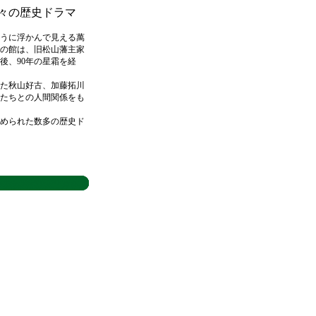
々の歴史ドラマ
うに浮かんで見える萬
の館は、旧松山藩主家
後、90年の星霜を経
た秋山好古、加藤拓川
たちとの人間関係をも
められた数多の歴史ド