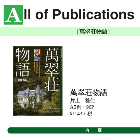
［萬翠荘物語］
萬翠荘物語
片上 雅仁
A5判・96P
¥1143＋税