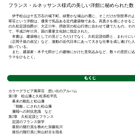
フランス・ルネッサンス様式の美しい洋館に秘められた数
伊予松山は十五万石の城下町。緑豊かな城山の麓に、そこだけが別世界のよ
翠荘という洋館は、優美で気品ある近代建築物である。高貴さを感じさせるこ
の久松定謨伯爵が、大正11年、摂政宮の松山行啓に合わせて建てたもの。その
て、平成23年11月、国の重要文化財に指定された。
本書は、建築物としての見どころだけでなく、久松定謨伯爵と、まわりにい
（正岡子規の叔父）など、激動の近代日本にあって大きな仕事を成し遂げた人
描いている。
また、建築家・木子七郎がこの建物にかけた意気込みなど、数々の意匠に込
ラマをひもとく。
カラーグラビア萬翠荘 想い出のアルバム
第1章 松山藩と久松系松平氏
幕末の動乱と松山藩
「朝敵」にされた松山藩
藩閥への対抗意識 など
第2章 久松定謨とフランス
定謨のフランス留学
最初の随行員を務めた加藤拓川
後任の随行員に秋山好古を指名