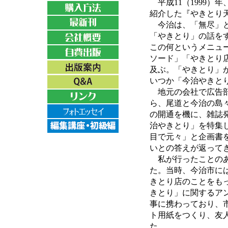
平成11（1999）
紹介した『やきとり
今治は、「無尽」と
「やきとり」の話を
この何というメニュ
ソード」「やきとり
及ぶ。「やきとり」
いつか「今治やきと
地元の会社で広告部
ら、尾道と今治の島
の開通を機に、雑誌
治やきとり」を特集
目で元々」と企画書
いとの答えが返って
私が行ったことのあ
た。当時、今治市に
きとり店のことをも
きとり」に関するア
事に携わっており、
ト用紙をつくり、友人
た。