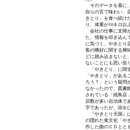
そのデータを基に、
自らの舌で味わい、
きとり」を食べ続け
り、体重が10キロ以
会社の仕事に支障が
た。情報を叩き込ん
に気づく。やきとり
客の嗜好に関する興
どに踏み込まないと
ないことにも思い至
「やきとり」に関す
「やきとり」がある
ろう？」という疑問
なかったので、図書
されている「焼鳥店
店数が多い自治体で
字であったが、頭を
『やきとり天国』は
の隠れた食文化「や
作した曲のＣＤとと