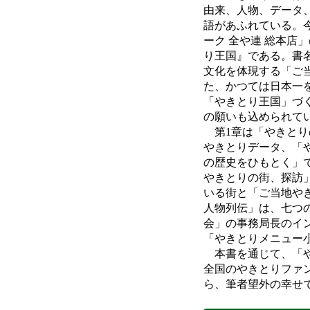
由来、人物、データ
語があふれている。
ーク 全や連 総本店
り王国』である。書
文化を体現する「ご
た、かつては日本一
「やきとり王国」づ
の願いも込められて
第1章は「やきとり
やきとりデータ、「
の歴史をひもとく」
やきとりの街、探訪
いる街と「ご当地や
人物列伝」は、七つ
会」の事務局長のイ
「やきとりメニュー
本書を通じて、「や
全国のやきとりファ
ら、筆者望外の幸せ