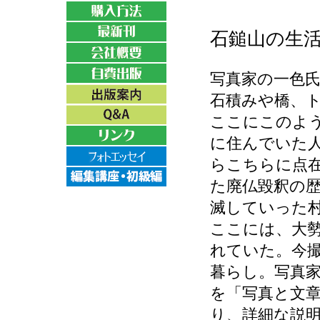
石鎚山の生
写真家の一色
石積みや橋、
ここにこのよ
に住んでいた
らこちらに点
た廃仏毀釈の
滅していった
ここには、大
れていた。今
暮らし。写真
を「写真と文
り、詳細な説