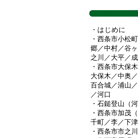
・はじめに
・西条市小松町
郷／中村／谷
之川／大平／成
・西条市大保木
大保木／中奥／
百合城／浦山／
／河口
・石鎚登山（
・西条市加茂（
千町／李／下津
・西条市市之川