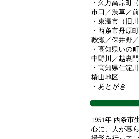
・久万高原町（
市口／渋草／
・東温市（旧川
・西条市丹原町
鞍瀬／保井野／
・高知県いの
中野川／越裏門
・高知県仁淀川
椿山地区
・あとがき
1951年 西
心に、人が暮
撮影を行って