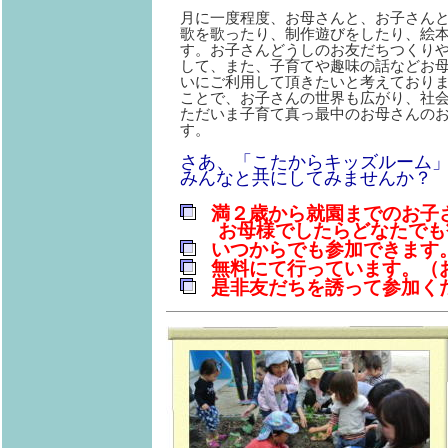
月に一度程度、お母さんと、お子さん
歌を歌ったり、制作遊びをしたり、絵
す。お子さんどうしのお友だちつくり
して、また、子育てや趣味の話などお
いにご利用して頂きたいと考えており
ことで、お子さんの世界も広がり、社
ただいま子育て真っ最中のお母さんの
す。
さあ、「こたからキッズルーム
みんなと共にしてみませんか？
満２歳から就園までのお子
お母様でしたらどなたでも
いつからでも参加できます
無料にて行っています。（
是非友だちを誘って参加く