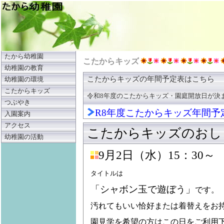
たから幼稚園
こたからキッズ
幼稚園の教育
こたからキッズの年間予定表はこちら
幼稚園の環境
こたからキッズ
令和8年度のこたからキッズ・園庭開放日が決
つぶやき
R8年度こたからキッズ年間予
入園案内
アクセス
こたからキッズのおし
幼稚園の活動
9月2日（水）15：30～
タイトルは
「シャボン玉で遊ぼう」
です。
汚れてもいい恰好または着替えをお
園見学を希望の方はこの日をご利用