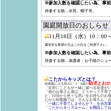
※参加人数を確認したい為、事
持参する物…水筒。帽子等。
園庭開放日のおしらせ
11月18日（水）10：00
園見学を希望の方はこの日をご利用下さい。
※参加人数を確認したい為、事
持参する物…保護者・お子様のシュ
こたからキッズとは？
幼児とおか
幼稚園に入る前の2・3・4歳の
「近所にこどもが一緒に遊べる友達が
「他のお母さん達は、どうやって子育
と、日頃から色々な思いをお持ちのお
たから幼稚園では、そんなお母さん、
「一緒に子育てしませんか？」を合言
「こたからキッズルーム」を開設して