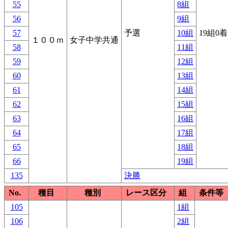
55
8組
56
9組
57
予選
10組
19組0
１００ｍ
女子中学共通
58
11組
59
12組
60
13組
61
14組
62
15組
63
16組
64
17組
65
18組
66
19組
135
決勝
No.
種目
種別
レース区分
組
条件等
105
1組
106
2組