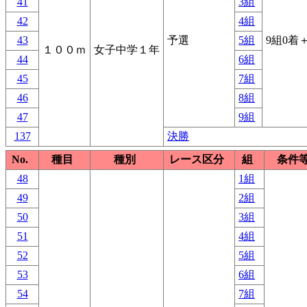
41
3組
42
4組
43
予選
5組
9組0着＋
１００ｍ
女子中学１年
44
6組
45
7組
46
8組
47
9組
137
決勝
No.
種目
種別
レース区分
組
条件
48
1組
49
2組
50
3組
51
4組
52
5組
53
6組
54
7組