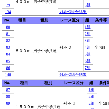
４００ｍ
男子中学共通
79
3組
134
ﾀｲﾑﾚｰｽ総合結果
No.
種目
種別
レース区分
組
条件等
80
1組
81
2組
82
3組
83
ﾀｲﾑﾚｰｽ
4組
全 7組
８００ｍ
男子中学共通
84
5組
85
6組
86
7組
146
ﾀｲﾑﾚｰｽ総合結果
No.
種目
種別
レース区分
組
条件
87
1組
88
2組
89
ﾀｲﾑﾚｰｽ
3組
全 5組
１５００ｍ
男子中学共通