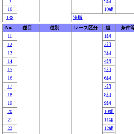
9
9組
10
10組
138
決勝
No.
種目
種別
レース区分
組
条件
11
1組
12
2組
13
3組
14
4組
15
5組
16
6組
17
7組
18
8組
19
9組
20
10組
21
11組
22
12組