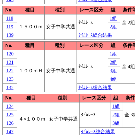
No.
種目
種別
レース区分
組
条件
118
1組
ﾀｲﾑﾚｰｽ
全 2組
119
１５００ｍ
女子中学共通
2組
139
ﾀｲﾑﾚｰｽ総合結果
No.
種目
種別
レース区分
組
条件
120
1組
121
2組
ﾀｲﾑﾚｰｽ
全 4組
122
１００ｍＨ
女子中学共通
3組
123
4組
132
ﾀｲﾑﾚｰｽ総合結果
No.
種目
種別
レース区分
組
条件
124
1組
125
ﾀｲﾑﾚｰｽ
2組
全 3
４×１００ｍ
女子中学共通
126
3組
147
ﾀｲﾑﾚｰｽ総合結果