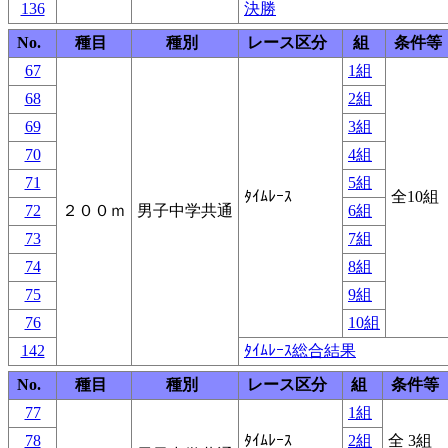
136
決勝
No.
種目
種別
レース区分
組
条件等
67
1組
68
2組
69
3組
70
4組
71
5組
ﾀｲﾑﾚｰｽ
全10組
72
２００ｍ
男子中学共通
6組
73
7組
74
8組
75
9組
76
10組
142
ﾀｲﾑﾚｰｽ総合結果
No.
種目
種別
レース区分
組
条件等
77
1組
78
ﾀｲﾑﾚｰｽ
2組
全 3組