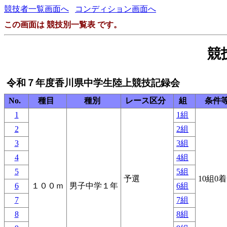
競技者一覧画面へ
コンディション画面へ
この画面は 競技別一覧表 です。
競
令和７年度香川県中学生陸上競技記録会
No.
種目
種別
レース区分
組
条件
1
1組
2
2組
3
3組
4
4組
5
5組
予選
10組0
6
１００ｍ
男子中学１年
6組
7
7組
8
8組