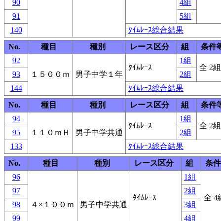
90
4組
91
5組
140
ﾀｲﾑﾚｰｽ総合結果
No.
種目
種別
レース区分
組
条件
92
1組
ﾀｲﾑﾚｰｽ
全 2組
93
１５００ｍ
男子中学１年
2組
144
ﾀｲﾑﾚｰｽ総合結果
No.
種目
種別
レース区分
組
条件
94
1組
ﾀｲﾑﾚｰｽ
全 2組
95
１１０ｍＨ
男子中学共通
2組
133
ﾀｲﾑﾚｰｽ総合結果
No.
種目
種別
レース区分
組
条件
96
1組
97
2組
ﾀｲﾑﾚｰｽ
全 4
98
４×１００ｍ
男子中学共通
3組
99
4組