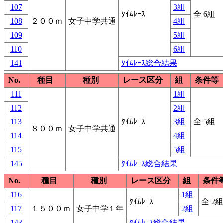
107
3組
ﾀｲﾑﾚｰｽ
全 6組
108
２００ｍ
女子中学共通
4組
109
5組
110
6組
141
ﾀｲﾑﾚｰｽ総合結果
No.
種目
種別
レース区分
組
条件等
111
1組
112
2組
113
ﾀｲﾑﾚｰｽ
3組
全 5組
８００ｍ
女子中学共通
114
4組
115
5組
145
ﾀｲﾑﾚｰｽ総合結果
No.
種目
種別
レース区分
組
条件
116
1組
ﾀｲﾑﾚｰｽ
全 2組
117
１５００ｍ
女子中学１年
2組
143
ﾀｲﾑﾚｰｽ総合結果