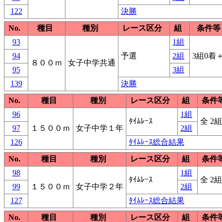
122
決勝
No.
種目
種別
レース区分
組
条件等
93
1組
94
予選
2組
3組0着＋
８００ｍ
女子中学共通
95
3組
139
決勝
No.
種目
種別
レース区分
組
条件
96
1組
ﾀｲﾑﾚｰｽ
全 2組
97
１５００ｍ
女子中学１年
2組
126
ﾀｲﾑﾚｰｽ総合結果
No.
種目
種別
レース区分
組
条件
98
1組
ﾀｲﾑﾚｰｽ
全 2組
99
１５００ｍ
女子中学２年
2組
127
ﾀｲﾑﾚｰｽ総合結果
No.
種目
種別
レース区分
組
条件