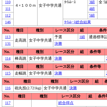
110
ﾀｲﾑﾚｰｽ
3組
全 5
４×１００ｍ
女子中学共通
111
4組
112
5組
146
ﾀｲﾑﾚｰｽ総合結果
No.
種目
種別
レース区分
組
条件
113
予選
1組
通過標準記録
走高跳
女子中学共通
131
決勝
No.
種目
種別
レース区分
組
条件等
114
棒高跳
女子中学共通
決勝
No.
種目
種別
レース区分
組
条件等
115
走幅跳
女子中学共通
決勝
No.
種目
種別
レース区分
組
116
砲丸投(2.721kg)
女子中学共通
決勝
No.
種目
種別
レース区分
組
条件
117
総合得点