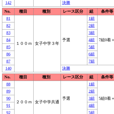
142
決勝
No.
種目
種別
レース区分
組
条件等
81
1組
82
2組
83
3組
84
予選
4組
7組0着＋
１００ｍ
女子中学３年
85
5組
86
6組
87
7組
140
決勝
No.
種目
種別
レース区分
組
条件等
88
1組
89
2組
90
予選
3組
5組0着＋
２００ｍ
女子中学共通
91
4組
92
5組