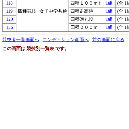
118
四種１００ｍＨ
1組
(全 1
119
四種競技
女子中学共通
四種走高跳
1組
(全 1
120
四種砲丸投
1組
(全 1
136
四種２００ｍ
1組
(全 1
競技者一覧画面へ
コンディション画面へ
前の画面に戻る
この画面は 競技別一覧表 です。