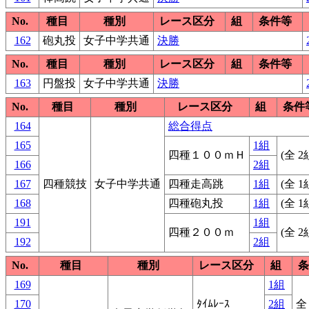
No.
種目
種別
レース区分
組
条件等
162
砲丸投
女子中学共通
決勝
No.
種目
種別
レース区分
組
条件等
163
円盤投
女子中学共通
決勝
No.
種目
種別
レース区分
組
条件
164
総合得点
165
1組
四種１００ｍＨ
(全 2
166
2組
167
四種競技
女子中学共通
四種走高跳
1組
(全 1
168
四種砲丸投
1組
(全 1
191
1組
四種２００ｍ
(全 2
192
2組
No.
種目
種別
レース区分
組
条
169
1組
170
ﾀｲﾑﾚｰｽ
2組
全