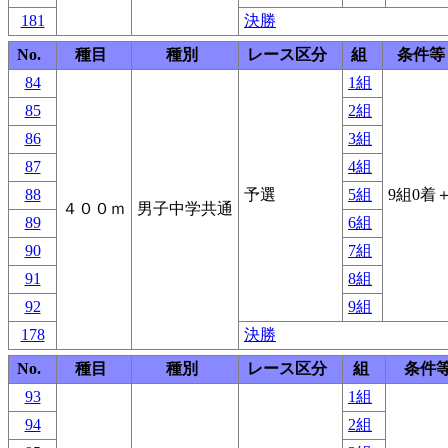
181
決勝
No.
種目
種別
レース区分
組
条件等
84
1組
85
2組
86
3組
87
4組
88
予選
5組
9組0着＋
４００ｍ
男子中学共通
89
6組
90
7組
91
8組
92
9組
178
決勝
No.
種目
種別
レース区分
組
条件
93
1組
94
2組