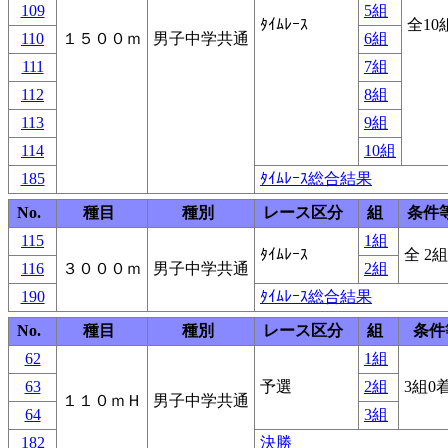
109
5組
ﾀｲﾑﾚｰｽ
全10
110
１５００ｍ
男子中学共通
6組
111
7組
112
8組
113
9組
114
10組
185
ﾀｲﾑﾚｰｽ総合結果
No.
種目
種別
レース区分
組
条件
115
1組
ﾀｲﾑﾚｰｽ
全 2組
116
３０００ｍ
男子中学共通
2組
190
ﾀｲﾑﾚｰｽ総合結果
No.
種目
種別
レース区分
組
条件
62
1組
63
予選
2組
3組0
１１０ｍＨ
男子中学共通
64
3組
182
決勝