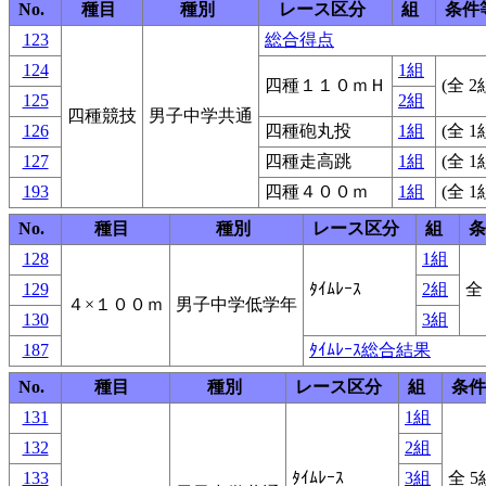
No.
種目
種別
レース区分
組
条件
123
総合得点
124
1組
四種１１０ｍＨ
(全 2
125
2組
四種競技
男子中学共通
126
四種砲丸投
1組
(全 1
127
四種走高跳
1組
(全 1
193
四種４００ｍ
1組
(全 1
No.
種目
種別
レース区分
組
条
128
1組
129
ﾀｲﾑﾚｰｽ
2組
全
４×１００ｍ
男子中学低学年
130
3組
187
ﾀｲﾑﾚｰｽ総合結果
No.
種目
種別
レース区分
組
条件
131
1組
132
2組
133
ﾀｲﾑﾚｰｽ
3組
全 5