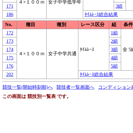
４×１００ｍ
女子中学低学年
171
3組
186
ﾀｲﾑﾚｰｽ総合結果
No.
種目
種別
レース区分
組
条件
172
1組
173
2組
174
ﾀｲﾑﾚｰｽ
3組
全 5
４×１００ｍ
女子中学共通
175
4組
176
5組
202
ﾀｲﾑﾚｰｽ総合結果
競技一覧(開始時刻順)へ
競技者一覧画面へ
コンディション
この画面は 競技別一覧表 です。