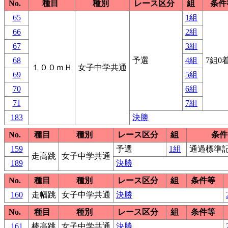
No.
種目
種別
レース区分
組
条件
65
1組
66
2組
67
3組
68
予選
4組
7組0
１００ｍＨ
女子中学共通
69
5組
70
6組
71
7組
183
決勝
No.
種目
種別
レース区分
組
条件
159
予選
1組
通過標準記録
走高跳
女子中学共通
189
決勝
No.
種目
種別
レース区分
組
条件等
160
走幅跳
女子中学共通
決勝
No.
種目
種別
レース区分
組
条件等
161
棒高跳
女子中学共通
決勝