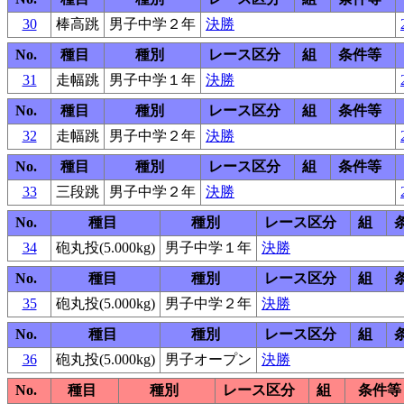
30
棒高跳
男子中学２年
決勝
No.
種目
種別
レース区分
組
条件等
31
走幅跳
男子中学１年
決勝
No.
種目
種別
レース区分
組
条件等
32
走幅跳
男子中学２年
決勝
No.
種目
種別
レース区分
組
条件等
33
三段跳
男子中学２年
決勝
No.
種目
種別
レース区分
組
34
砲丸投(5.000kg)
男子中学１年
決勝
No.
種目
種別
レース区分
組
35
砲丸投(5.000kg)
男子中学２年
決勝
No.
種目
種別
レース区分
組
36
砲丸投(5.000kg)
男子オープン
決勝
No.
種目
種別
レース区分
組
条件等