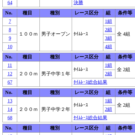
64
決勝
No.
種目
種別
レース区分
組
条件等
7
1組
8
2組
１００ｍ
男子オープン
ﾀｲﾑﾚｰｽ
全 4組
9
3組
10
4組
No.
種目
種別
レース区分
組
条件等
11
1組
ﾀｲﾑﾚｰｽ
全 2組
12
２００ｍ
男子中学１年
2組
67
ﾀｲﾑﾚｰｽ総合結果
No.
種目
種別
レース区分
組
条件等
13
1組
ﾀｲﾑﾚｰｽ
全 2組
14
２００ｍ
男子中学２年
2組
68
ﾀｲﾑﾚｰｽ総合結果
No.
種目
種別
レース区分
組
条件等