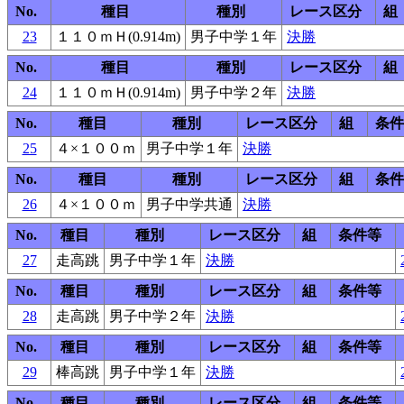
No.
種目
種別
レース区分
組
23
１１０ｍＨ(0.914m)
男子中学１年
決勝
No.
種目
種別
レース区分
組
24
１１０ｍＨ(0.914m)
男子中学２年
決勝
No.
種目
種別
レース区分
組
条件
25
４×１００ｍ
男子中学１年
決勝
No.
種目
種別
レース区分
組
条件
26
４×１００ｍ
男子中学共通
決勝
No.
種目
種別
レース区分
組
条件等
27
走高跳
男子中学１年
決勝
No.
種目
種別
レース区分
組
条件等
28
走高跳
男子中学２年
決勝
No.
種目
種別
レース区分
組
条件等
29
棒高跳
男子中学１年
決勝
No.
種目
種別
レース区分
組
条件等