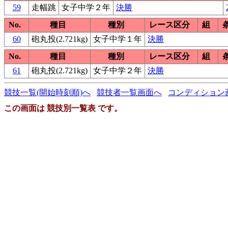
59
走幅跳
女子中学２年
決勝
No.
種目
種別
レース区分
組
60
砲丸投(2.721kg)
女子中学１年
決勝
No.
種目
種別
レース区分
組
61
砲丸投(2.721kg)
女子中学２年
決勝
競技一覧(開始時刻順)へ
競技者一覧画面へ
コンディション
この画面は 競技別一覧表 です。