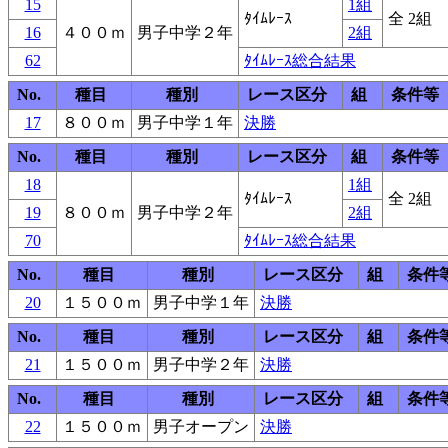
15
1組
ﾀｲﾑﾚｰｽ
全 2組
16
４００ｍ
男子中学２年
2組
62
ﾀｲﾑﾚｰｽ総合結果
No.
種目
種別
レース区分
組
条件等
17
８００ｍ
男子中学１年
決勝
No.
種目
種別
レース区分
組
条件等
18
1組
ﾀｲﾑﾚｰｽ
全 2組
19
８００ｍ
男子中学２年
2組
70
ﾀｲﾑﾚｰｽ総合結果
No.
種目
種別
レース区分
組
条件
20
１５００ｍ
男子中学１年
決勝
No.
種目
種別
レース区分
組
条件
21
１５００ｍ
男子中学２年
決勝
No.
種目
種別
レース区分
組
条件
22
１５００ｍ
男子オープン
決勝