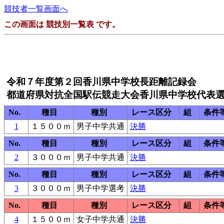
競技者一覧画面へ
この画面は 競技別一覧表 です。
令和７年度第２回香川県中学校長距離記録会
都道府県対抗全国駅伝競走大会香川県中学校代表
No.
種目
種別
レース区分
組
条件
1
１５００ｍ
男子中学共通
決勝
No.
種目
種別
レース区分
組
条件
2
３０００ｍ
男子中学共通
決勝
No.
種目
種別
レース区分
組
条件
3
３０００ｍ
男子中学選考
決勝
No.
種目
種別
レース区分
組
条件
4
１５００ｍ
女子中学共通
決勝