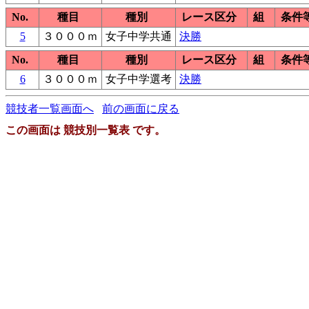
No.
種目
種別
レース区分
組
条件
5
３０００ｍ
女子中学共通
決勝
No.
種目
種別
レース区分
組
条件
6
３０００ｍ
女子中学選考
決勝
競技者一覧画面へ
前の画面に戻る
この画面は 競技別一覧表 です。